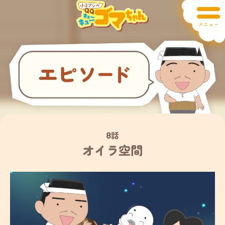
メニュー
8話
オイラ空間